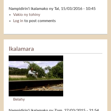
Nampidirin'i
ikalamako
ny Tal, 15/03/2016 - 10:45
Vakio ny tohiny
Kristianina
Log in
to post comments
Ikalamara
Belahy
Nampidirin'i
ikalamako
ny Zom, 27/03/2015 - 21:54