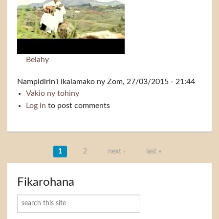
Belahy
Nampidirin'i
ikalamako
ny Zom, 27/03/2015 - 21:44
Vakio ny tohiny
Koweit
Log in
to post comments
Takelaka
1
2
next ›
last »
Fikarohana
Karoka