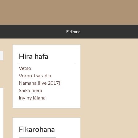
Fidirana
Hira hafa
Vetso
Voron-tsaradia
Namana (live 2017)
Saika hiera
Iny ny làlana
Fikarohana