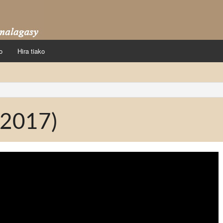
o
Hira tiako
 2017)