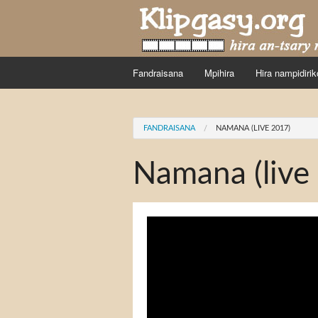
Skip to main content
Fandraisana
Mpihira
Hira nampidirik
You are here
FANDRAISANA
NAMANA (LIVE 2017)
Namana (live