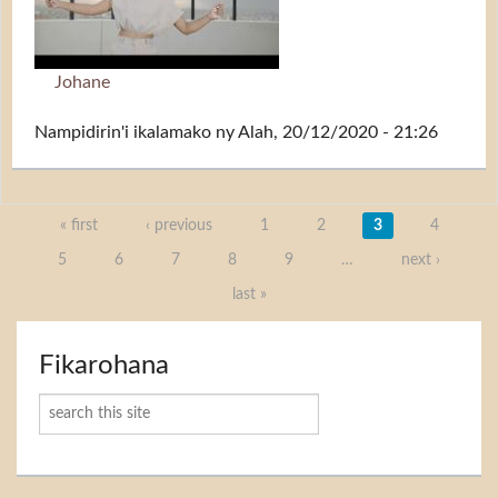
Johane
Nampidirin'i
ikalamako
ny Alah, 20/12/2020 - 21:26
Takelaka
« first
‹ previous
1
2
3
4
5
6
7
8
9
…
next ›
last »
Fikarohana
Karoka