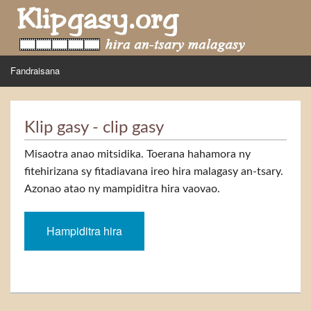
Skip to main content
MENU
Fandraisana
Mpihira
Klip gasy - clip gasy
Hira nampidiriko
Misaotra anao mitsidika. Toerana hahamora ny
Hira tiako
fitehirizana sy fitadiavana ireo hira malagasy an-tsary.
Azonao atao ny mampiditra hira vaovao.
Fidirana
Hampiditra hira