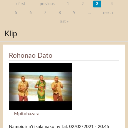
Takelaka
« first
‹ previous
1
2
3
4
5
6
7
8
9
…
next ›
last »
Klip
Rohonao Dato
Mpitohazara
Nampidirin'i
ikalamako
ny Tal, 02/02/2021 - 20:45