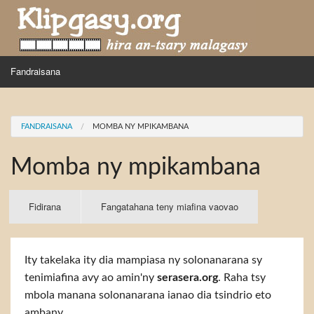
Skip to main content
MENU
Fandraisana
Mpihira
You are here
FANDRAISANA
MOMBA NY MPIKAMBANA
Hira nampidiriko
Momba ny mpikambana
Hira tiako
Fidirana
Primary tabs
Fidirana
(active
Fangatahana teny miafina vaovao
tab)
Ity takelaka ity dia mampiasa ny solonanarana sy
tenimiafina avy ao amin'ny
serasera.org
. Raha tsy
mbola manana solonanarana ianao dia tsindrio eto
ambany.