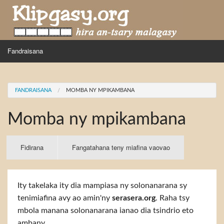
Skip to main content
MENU
Fandraisana
Mpihira
You are here
FANDRAISANA
MOMBA NY MPIKAMBANA
Hira nampidiriko
Momba ny mpikambana
Hira tiako
Fidirana
Primary tabs
Fidirana
(active
Fangatahana teny miafina vaovao
tab)
Ity takelaka ity dia mampiasa ny solonanarana sy
tenimiafina avy ao amin'ny
serasera.org
. Raha tsy
mbola manana solonanarana ianao dia tsindrio eto
ambany.