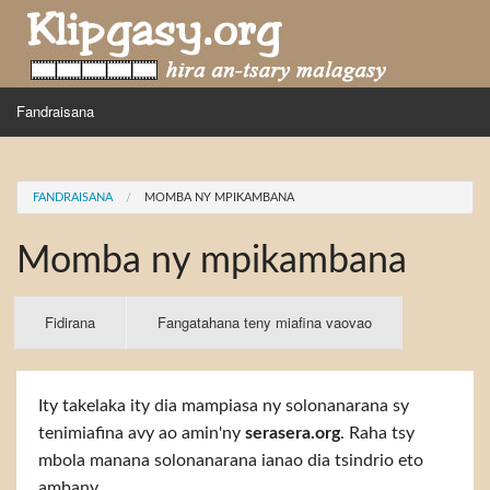
Skip to main content
MENU
Fandraisana
Mpihira
You are here
FANDRAISANA
MOMBA NY MPIKAMBANA
Hira nampidiriko
Momba ny mpikambana
Hira tiako
Fidirana
Primary tabs
Fidirana
(active
Fangatahana teny miafina vaovao
tab)
Ity takelaka ity dia mampiasa ny solonanarana sy
tenimiafina avy ao amin'ny
serasera.org
. Raha tsy
mbola manana solonanarana ianao dia tsindrio eto
ambany.