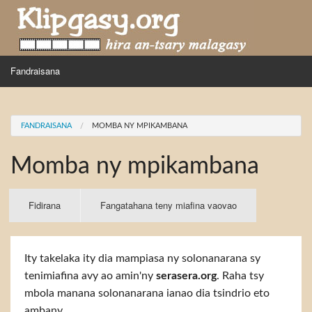
Skip to main content
MENU
Fandraisana
Mpihira
You are here
FANDRAISANA
MOMBA NY MPIKAMBANA
Hira nampidiriko
Momba ny mpikambana
Hira tiako
Fidirana
Primary tabs
Fidirana
(active
Fangatahana teny miafina vaovao
tab)
Ity takelaka ity dia mampiasa ny solonanarana sy
tenimiafina avy ao amin'ny
serasera.org
. Raha tsy
mbola manana solonanarana ianao dia tsindrio eto
ambany.