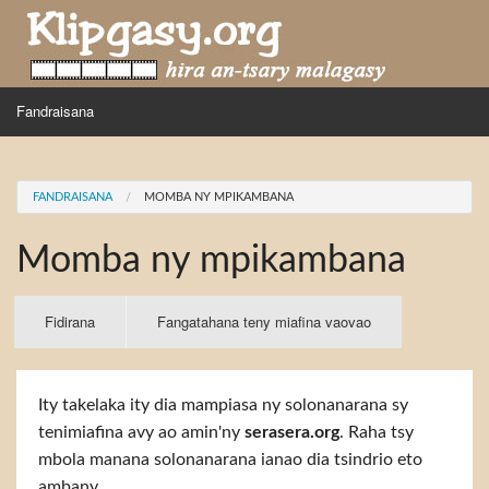
Skip to main content
MENU
Fandraisana
Mpihira
You are here
FANDRAISANA
MOMBA NY MPIKAMBANA
Hira nampidiriko
Momba ny mpikambana
Hira tiako
Fidirana
Primary tabs
Fidirana
(active
Fangatahana teny miafina vaovao
tab)
Ity takelaka ity dia mampiasa ny solonanarana sy
tenimiafina avy ao amin'ny
serasera.org
. Raha tsy
mbola manana solonanarana ianao dia tsindrio eto
ambany.