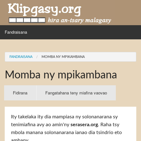
Skip to main content
MENU
Fandraisana
Mpihira
You are here
FANDRAISANA
MOMBA NY MPIKAMBANA
Hira nampidiriko
Momba ny mpikambana
Hira tiako
Fidirana
Primary tabs
Fidirana
(active
Fangatahana teny miafina vaovao
tab)
Ity takelaka ity dia mampiasa ny solonanarana sy
tenimiafina avy ao amin'ny
serasera.org
. Raha tsy
mbola manana solonanarana ianao dia tsindrio eto
ambany.