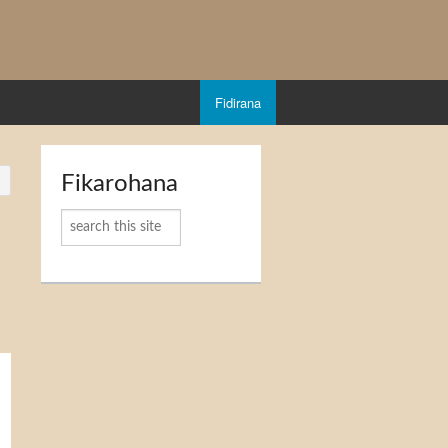
Fidirana
Fikarohana
Karoka