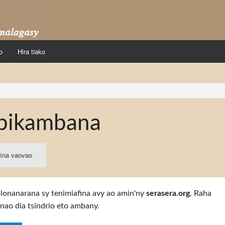
o
Hira tiako
pikambana
fina vaovao
solonanarana sy tenimiafina avy ao amin'ny
serasera.org
. Raha
nao dia tsindrio eto ambany.