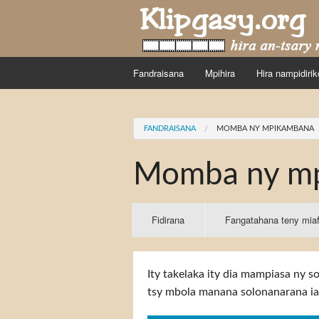
Skip to main content
Fandraisana
Mpihira
Hira nampidirik
You are here
FANDRAISANA
MOMBA NY MPIKAMBANA
Momba ny m
Primary tabs
Fidirana
(active
Fangatahana teny mia
tab)
Ity takelaka ity dia mampiasa ny 
tsy mbola manana solonanarana ia