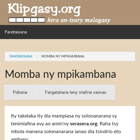
Skip to main content
MENU
Fandraisana
Mpihira
You are here
FANDRAISANA
MOMBA NY MPIKAMBANA
Hira nampidiriko
Momba ny mpikambana
Hira tiako
Fidirana
Primary tabs
Fidirana
(active
Fangatahana teny miafina vaovao
tab)
Ity takelaka ity dia mampiasa ny solonanarana sy
tenimiafina avy ao amin'ny
serasera.org
. Raha tsy
mbola manana solonanarana ianao dia tsindrio eto
ambany.