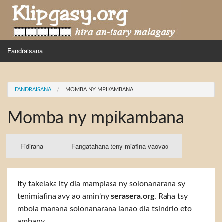
Skip to main content
MENU
Fandraisana
Mpihira
You are here
FANDRAISANA
MOMBA NY MPIKAMBANA
Hira nampidiriko
Momba ny mpikambana
Hira tiako
Fidirana
Primary tabs
Fidirana
(active
Fangatahana teny miafina vaovao
tab)
Ity takelaka ity dia mampiasa ny solonanarana sy
tenimiafina avy ao amin'ny
serasera.org
. Raha tsy
mbola manana solonanarana ianao dia tsindrio eto
ambany.